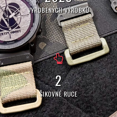
VYROBENÝCH VÝROBKŮ
5
ŠIKOVNÉ RUCE