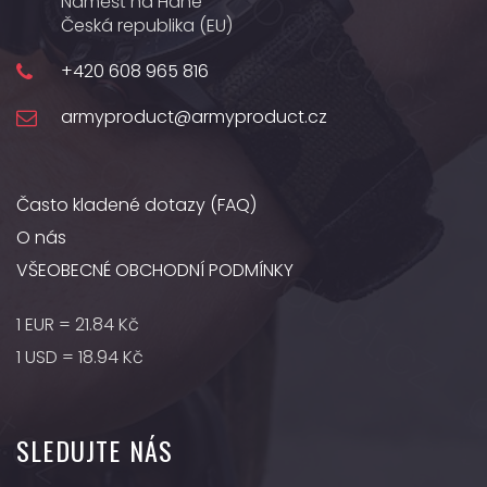
Náměšť na Hané
Česká republika (EU)
+420 608 965 816
armyproduct@armyproduct.cz
Často kladené dotazy (FAQ)
O nás
VŠEOBECNÉ OBCHODNÍ PODMÍNKY
1 EUR = 21.84 Kč
1 USD = 18.94 Kč
SLEDUJTE NÁS