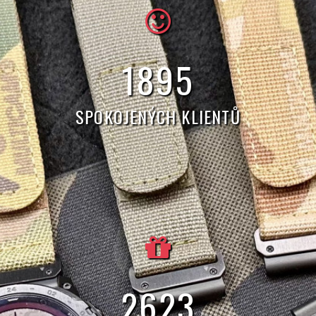
5
654
SPOKOJENÝCH KLIENTŮ
7
827