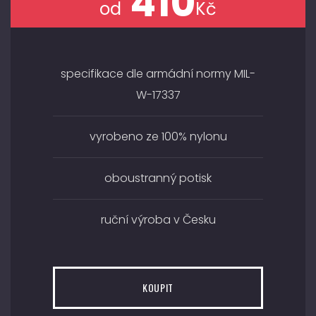
410
od
Kč
specifikace dle armádní normy MIL-
W-17337
vyrobeno ze 100% nylonu
oboustranný potisk
ruční výroba v Česku
KOUPIT