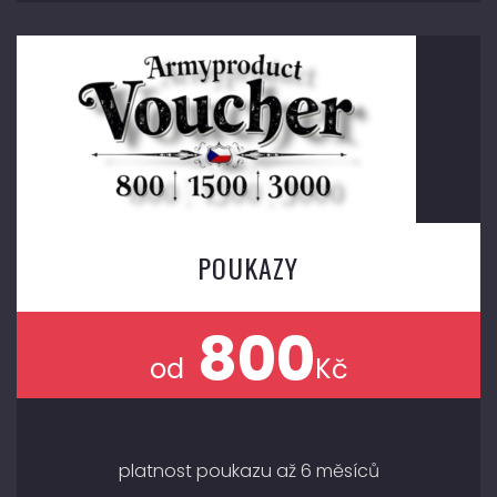
POUKAZY
800
od
Kč
platnost poukazu až 6 měsíců