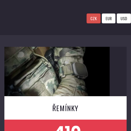
CZK
EUR
USD
ŘEMÍNKY