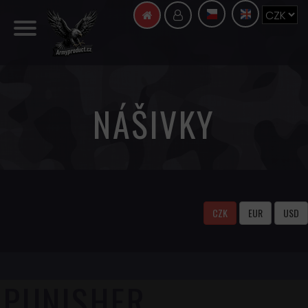
NÁŠIVKY
CZK
EUR
USD
PUNISHER