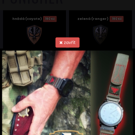
hnědá (coyote)
zelená (ranger)
190 Kč
190 Kč
zavřít
KONTAKT
Armyproduct
Milan Brunclík