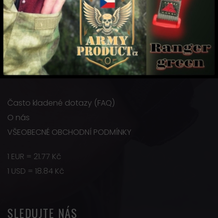
Biskupství 156
Náměšť na Hané
Česká republika (EU)
+420 608 965 816
armyproduct@armyproduct.cz
Často kladené dotazy (FAQ)
O nás
VŠEOBECNÉ OBCHODNÍ PODMÍNKY
1 EUR = 21.77 Kč
1 USD = 18.84 Kč
SLEDUJTE NÁS