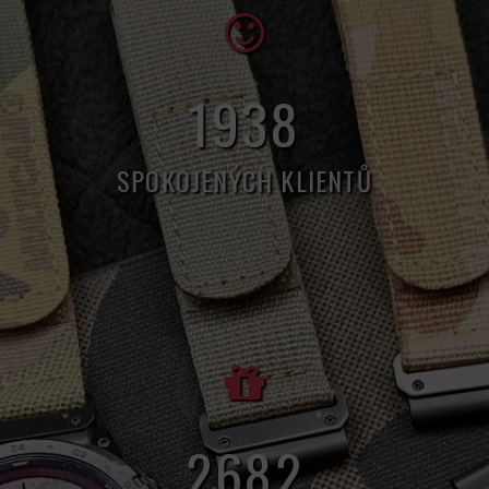
6
089
SPOKOJENÝCH KLIENTŮ
8
427