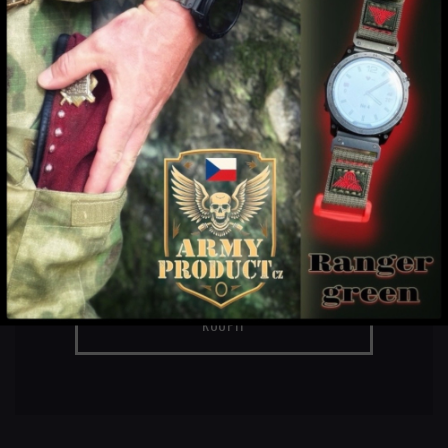
OSTATNÍ
12
od
EUR
Výprodej nových armádních i jiných
produktů
KOUPIT