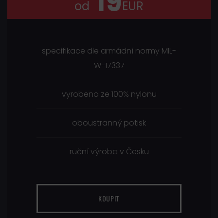
19
od
EUR
specifikace dle armádní normy MIL-
W-17337
vyrobeno ze 100% nylonu
oboustranný potisk
ruční výroba v Česku
KOUPIT