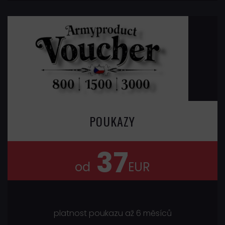
POUKAZY
37
od
EUR
platnost poukazu až 6 měsíců