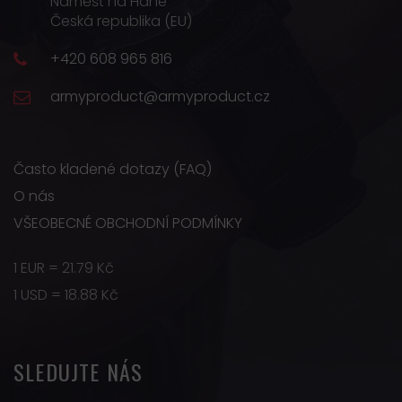
Náměšť na Hané
Česká republika (EU)
+420 608 965 816
armyproduct@armyproduct.cz
Často kladené dotazy (FAQ)
O nás
VŠEOBECNÉ OBCHODNÍ PODMÍNKY
1 EUR = 21.79 Kč
1 USD = 18.88 Kč
SLEDUJTE NÁS