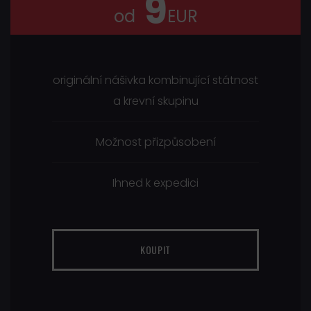
9
od
EUR
originální nášivka kombinující státnost
a krevní skupinu
Možnost přizpůsobení
Ihned k expedici
KOUPIT